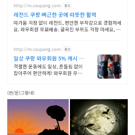
http://m.coupang.com
광고
레전드 쿠팡 뻐근한 곳에 따뜻한 활력
따가움 걱정 없이 레전드, 편안한 부착감으로 경험하세
요. 와우회원 무료배송. 굴곡진 부위도 걱정 마세요, 얇
고 편안하게 밀착되어 불편함 없이.
http://m.coupang.com
광고
일상 쿠팡 와우회원 5% 캐시 적
립
격렬한 운동에도 일상, 흔들림 없이
잡아주어 편안하게! 와우회원 무료
배송. 답답함 없는 보호대, 땀 걱정
없이 쾌적하게! 와우회원 30일 내 무
료 반품.
(썬/문)그렇네!